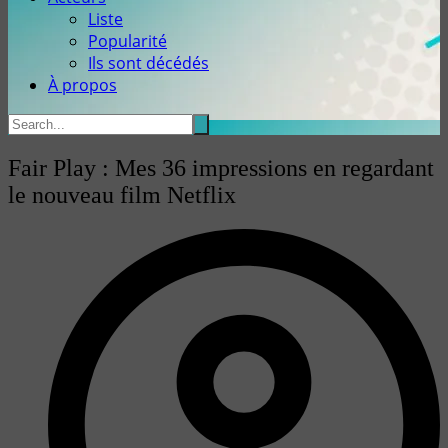
Liste
Popularité
Ils sont décédés
À propos
Fair Play : Mes 36 impressions en regardant
le nouveau film Netflix