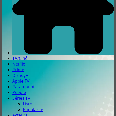
TV/Ciné
Netflix
Prime
Disney+
Apple TV
Paramount+
People
Séries TV
Liste
Popularité
Acteurs