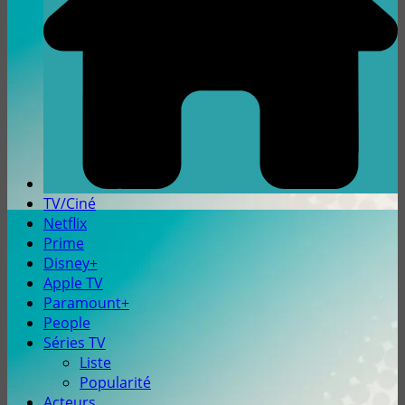
TV/Ciné
Netflix
Prime
Disney+
Apple TV
Paramount+
People
Séries TV
Liste
Popularité
Acteurs