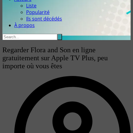
Liste
Popularité
Ils sont décédés
À propos
Regarder Flora and Son en ligne
gratuitement sur Apple TV Plus, peu
importe où vous êtes