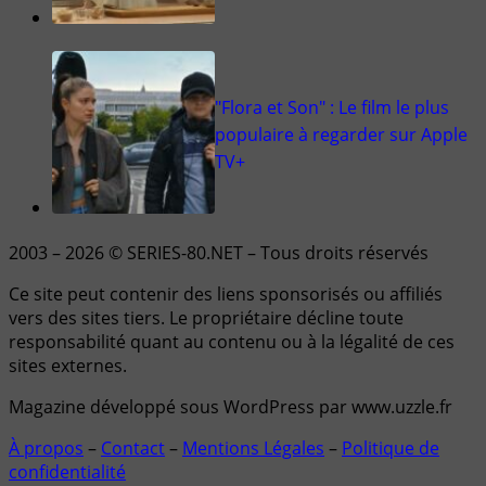
"Flora et Son" : Le film le plus
populaire à regarder sur Apple
TV+
2003 – 2026 © SERIES-80.NET – Tous droits réservés
Ce site peut contenir des liens sponsorisés ou affiliés
vers des sites tiers. Le propriétaire décline toute
responsabilité quant au contenu ou à la légalité de ces
sites externes.
Magazine développé sous WordPress par www.uzzle.fr
À propos
–
Contact
–
Mentions Légales
–
Politique de
confidentialité